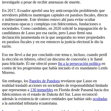
investigarle a pesar de recibir amenazas de muerte.
En 2017, Ecuador aprobó una ley anticorrupción prohibiendo que
servidores públicos mantengan capitales en paraísos fiscales, directa
o indirectamente. Este término estuvo ahí para evitar ocultar
estructuras opacas y complejas con fideicomisos, fundaciones o
sociedades. Como candidato, en 2020 solicité la impugnación de la
candidatura de Lasso por esa razón, pero Lasso firmó una
declaración juramentada en la que aseguraba no tener propiedades
en paraísos fiscales y en ese entonces la justicia electoral le dio la
razón.
Eso me llevó a dar por concluido este tema e, incluso, cuando perdí
la elección en febrero, ofrecí un discurso de concesión y le llamé
para felicitarle. Él me ofreció poner
fin a la persecución política
en
contra de los progresistas que había iniciado el ex mandatario Lenín
Moreno.
Sin embargo, los
Papeles de Pandora
revelaron que Lasso en
realidad trasladó acciones en sociedades de responsabilidad limitada
que representan a
130 inmuebles
en Florida desde Panamá hacia dos
fideicomisos en el estado de Dakota del Sur. Lasso reconoció
además la existencia de catorce entidades que habían sido
ocultadas
a la autoridad tributaria ecuatoriana.