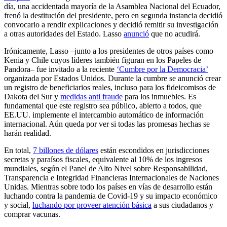
día, una accidentada mayoría de la Asamblea Nacional del Ecuador,
frenó la destitución del presidente, pero en segunda instancia decidió
convocarlo a rendir explicaciones y decidió remitir su investigación
a otras autoridades del Estado. Lasso
anunció
que no acudirá.
Irónicamente, Lasso –junto a los presidentes de otros países como
Kenia y Chile cuyos líderes también figuran en los Papeles de
Pandora– fue invitado a la reciente
‘Cumbre por la Democracia’
organizada por Estados Unidos. Durante la cumbre se anunció crear
un registro de beneficiarios reales, incluso para los fideicomisos de
Dakota del Sur y
medidas anti fraude
para los inmuebles. Es
fundamental que este registro sea público, abierto a todos, que
EE.UU. implemente el intercambio automático de información
internacional. Aún queda por ver si todas las promesas hechas se
harán realidad.
En total,
7 billones de dólares
están escondidos en jurisdicciones
secretas y paraísos fiscales, equivalente al 10% de los ingresos
mundiales, según el Panel de Alto Nivel sobre Responsabilidad,
Transparencia e Integridad Financieras Internacionales de Naciones
Unidas. Mientras sobre todo los países en vías de desarrollo están
luchando contra la pandemia de Covid-19 y su impacto económico
y social,
luchando por proveer atención básica
a sus ciudadanos y
comprar vacunas.