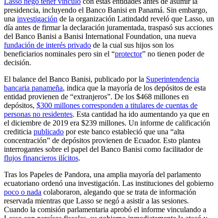
Lasso negó tener vínculo
con estas entidades antes de asumir la
presidencia, incluyendo el Banco Banisi en Panamá. Sin embargo,
una
investigación
de la organización Latindadd reveló que Lasso, un
día antes de firmar la declaración juramentada, traspasó sus acciones
del Banco Banisi a Banisi International Foundation, una nueva
fundación de interés privado
de la cual sus hijos son los
beneficiarios nominales pero sin el “
protector
” no tienen poder de
decisión.
El balance del Banco Banisi, publicado por la
Superintendencia
bancaria panameña
, indica que la mayoría de los depósitos de esta
entidad provienen de “extranjeros”. De los $468 millones en
depósitos,
$300 millones corresponden a titulares de cuentas de
personas no residentes
. Esta cantidad ha ido aumentando ya que en
el diciembre de 2019 era $239 millones. Un informe de calificación
crediticia
publicado
por este banco estableció que una “alta
concentración” de depósitos provienen de Ecuador. Esto plantea
interrogantes sobre el papel del Banco Banisi como facilitador de
flujos financieros ilícitos
.
Tras los Papeles de Pandora, una amplia mayoría del parlamento
ecuatoriano ordenó una investigación. Las instituciones del gobierno
poco o nada
colaboraron, alegando que se trata de información
reservada mientras que Lasso se negó a asistir a las sesiones.
Cuando la comisión parlamentaria aprobó el informe vinculando a