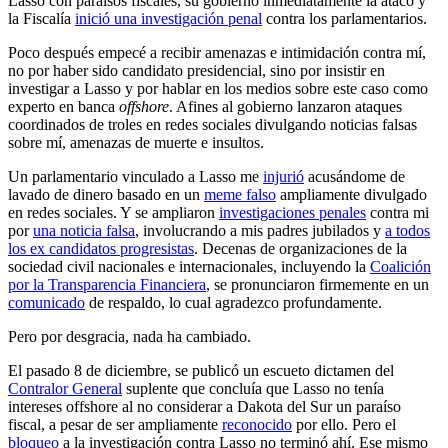
Lasso con paraísos fiscales, su gobierno inmediatamente la atacó y
la Fiscalía
inició una investigación penal
contra los parlamentarios.
Poco después empecé a recibir amenazas e intimidación contra mí,
no por haber sido candidato presidencial, sino por insistir en
investigar a Lasso y por hablar en los medios sobre este caso como
experto en banca
offshore
. Afines al gobierno lanzaron ataques
coordinados de troles en redes sociales divulgando noticias falsas
sobre mí, amenazas de muerte e insultos.
Un parlamentario vinculado a Lasso me
injurió
acusándome de
lavado de dinero basado en un
meme falso
ampliamente divulgado
en redes sociales. Y se ampliaron
investigaciones penales
contra mi
por
una noticia falsa
, involucrando a mis padres jubilados y
a todos
los ex candidatos progresistas
. Decenas de organizaciones de la
sociedad civil nacionales e internacionales, incluyendo la
Coalición
por la Transparencia Financiera
, se pronunciaron firmemente en un
comunicado
de respaldo, lo cual agradezco profundamente.
Pero por desgracia, nada ha cambiado.
El pasado 8 de diciembre, se publicó un escueto dictamen del
Contralor General
suplente que concluía que Lasso no tenía
intereses offshore al no considerar a Dakota del Sur un paraíso
fiscal, a pesar de ser ampliamente
reconocido
por ello. Pero el
bloqueo
a la investigación contra Lasso no terminó ahí. Ese mismo